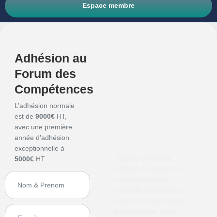
Espace membre
Adhésion au
Forum des
Compétences
L’adhésion normale
est de
9000€
HT,
avec une première
année d’adhésion
exceptionnelle à
“Nous sommes
5000€
HT.
dédiés à établir une
communication
ouverte et efficace
avec nos membres,
partenaires, et le