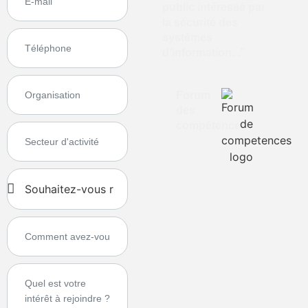
public intéressé par
la sécurité des
systèmes
d’information. .”
Forum
des
compétences