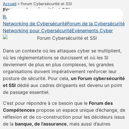
Accueil
»
Forum Cybersécurité et SSI
Forum cybersécurité et SSI
Réseau pour la CyberSécurité
Networking de Cybersécurité
Forum de la Cybersécurité
Networking pour Cybersécurité
Evènements Cyber
Dans un contexte où les attaques cyber se multiplient,
où les réglementations se durcissent et où les SI
Services
deviennent de plus en plus complexes, les grandes
organisations doivent impérativement renforcer leur
posture de sécurité. Pour cela,
un Forum cybersécurité
et SSI
dédié aux cadres dirigeants est devenu un point
de passage essentiel.
C’est pour répondre à ce besoin que le
Forum des
Compétences
propose un espace unique d’échange, de
réflexion et de co-construction pour les décideurs issus
de la
banque, de l’assurance
, mais aussi d’autres