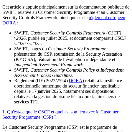
Cet article s’appuie principalement sur la documentation publique de
SWIFT relative au Customer Security Programme et au Customer
Security Controls Framework, ainsi que sur le
règlement européen
DORA
:
SWIFT,
Customer Security Controls Framework (CSCF)
v2026
, publié en juillet 2025, et document comparatif
CSCF
v2026 / v2025
.
SWIFT, pages du
Customer Security Programme
:
présentation du CSP, soumission de la Security Attestation
(KYC-SA), réalisation de l’évaluation indépendante et
Independent Assessment Framework
.
SWIFT,
Customer Security Controls Policy
et
Independent
Assessment Process Guidelines
.
Règlement (UE) 2022/2554 (
DORA
) relatif à la résilience
opérationnelle numérique du secteur financier, applicable
depuis le 17 janvier 2025, notamment ses dispositions
relatives à la gestion du risque lié aux prestataires tiers de
services TIC.
1. Qu'est-ce que le CSCF et quel est son lien avec le Customer
Security Programme (CSP) ?
Le Customer Security Programme (CSP) est le programme de