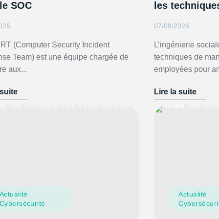
 le SOC
les technique
026
07/08/2026
RT (Computer Security Incident
L’ingénierie socia
se Team) est une équipe chargée de
techniques de man
e aux...
employées pour am
 suite
Lire la suite
Actualité
Actualité
Cybersécurité
Cybersécuri