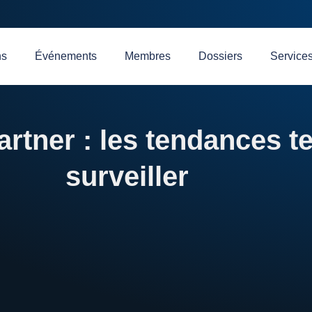
ns
Événements
Membres
Dossiers
Service
rtner : les tendances t
surveiller