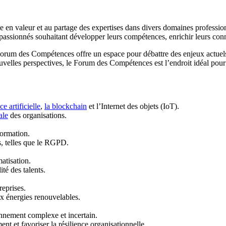
n valeur et au partage des expertises dans divers domaines professionne
 passionnés souhaitant développer leurs compétences, enrichir leurs conn
e Forum des Compétences offre un espace pour débattre des enjeux actuels
velles perspectives, le Forum des Compétences est l’endroit idéal pour
e artificielle
,
la blockchain
et l’Internet des objets (IoT).
ale
des organisations.
formation.
s, telles que le RGPD.
matisation.
ité des talents.
reprises.
aux énergies renouvelables.
nnement complexe et incertain.
t et favoriser la résilience organisationnelle.