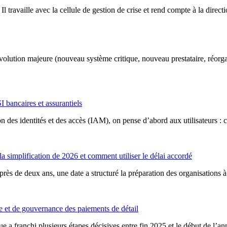
travaille avec la cellule de gestion de crise et rend compte à la direct
olution majeure (nouveau système critique, nouveau prestataire, réorga
I bancaires et assurantiels
 des identités et des accès (IAM), on pense d’abord aux utilisateurs : co
la simplification de 2026 et comment utiliser le délai accordé
ès de deux ans, une date a structuré la préparation des organisations à
e et de gouvernance des paiements de détail
 a franchi plusieurs étapes décisives entre fin 2025 et le début de l’an