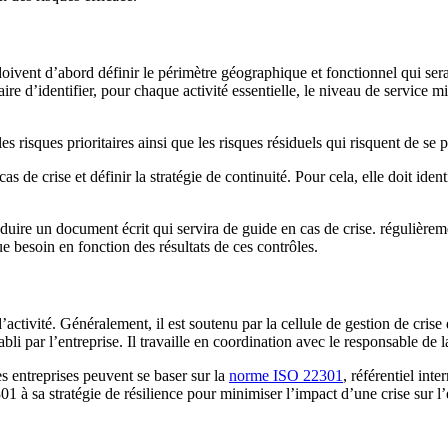
doivent d’abord définir le périmètre géographique et fonctionnel qui sera
ire d’identifier, pour chaque activité essentielle, le niveau de service 
r les risques prioritaires ainsi que les risques résiduels qui risquent de 
as de crise et définir la stratégie de continuité. Pour cela, elle doit id
produire un document écrit qui servira de guide en cas de crise. régulièr
ue besoin en fonction des résultats de ces contrôles.
 d’activité. Généralement, il est soutenu par la cellule de gestion de c
bli par l’entreprise. Il travaille en coordination avec le responsable de l
es entreprises peuvent se baser sur la
norme ISO 22301
, référentiel int
01 à sa stratégie de résilience pour minimiser l’impact d’une crise sur l’é