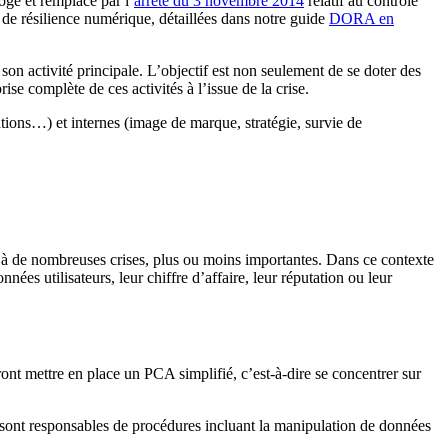
gé et remplacé par l’
arrêté du 3 novembre 2014
relatif au contrôle
de résilience numérique, détaillées dans notre guide
DORA en
on activité principale. L’objectif est non seulement de se doter des
rise complète de ces activités à l’issue de la crise.
ations…) et internes (image de marque, stratégie, survie de
 à de nombreuses crises, plus ou moins importantes. Dans ce contexte
nées utilisateurs, leur chiffre d’affaire, leur réputation ou leur
rront mettre en place un PCA simplifié, c’est-à-dire se concentrer sur
qui sont responsables de procédures incluant la manipulation de données