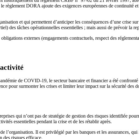
ient historiquement du règlement CRBF n° 97-02 du 21 février 1997, abro
5, le règlement DORA ajoute des exigences européennes de continuité et 
sation et qui permettent d’anticiper les conséquences d’une crise sur s
rtiel) des tâches opérationnelles essentielles ; mais aussi de prévoir la rep
es obligations externes (engagements contractuels, respect des réglement
activité
 pandémie de COVID-19, le secteur bancaire et financier a été confronté
ce pour surmonter les crises et limiter leur impact sur la sécurité des don
reprises qui n’ont pas de stratégie de gestion des risques identifiée pou
ivités essentielles pendant la crise et de les rétablir après.
 de l’organisation. Il est privilégié par les banques et les assurances, 
on des risques efficace.